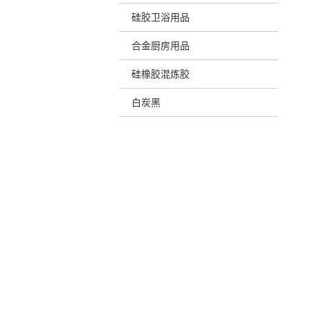
硅胶卫浴用品
合金厨房用品
硅橡胶混炼胶
白炭黑