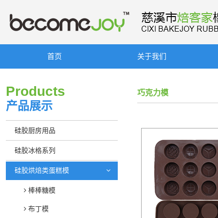
首页
关于我们
Products
巧克力模
产品展示
硅胶厨房用品
硅胶冰格系列
硅胶烘焙类蛋糕模
棒棒糖模
布丁模